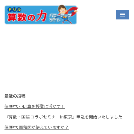
コ
ン
テ
ン
ツ
へ
ス
キ
ッ
プ
最近の投稿
保護中: 小町算を授業に活かす！
『算数・国語 コラボセミナーin東京』申込を開始いたしました
保護中: 面積図が使えていますか？