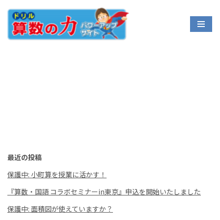
コ
ン
テ
ン
ツ
へ
ス
キ
ッ
プ
最近の投稿
保護中: 小町算を授業に活かす！
『算数・国語 コラボセミナーin東京』申込を開始いたしました
保護中: 面積図が使えていますか？