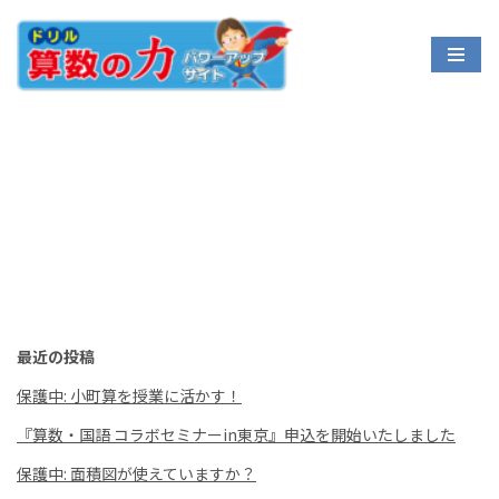
コ
ン
テ
ン
ツ
へ
ス
キ
ッ
プ
最近の投稿
保護中: 小町算を授業に活かす！
『算数・国語 コラボセミナーin東京』申込を開始いたしました
保護中: 面積図が使えていますか？