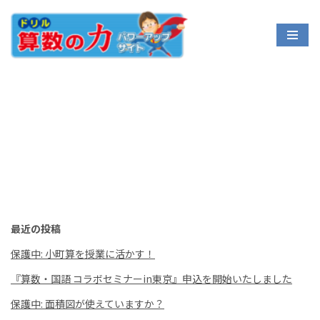
コ
ン
テ
ン
ツ
へ
ス
キ
ッ
プ
最近の投稿
保護中: 小町算を授業に活かす！
『算数・国語 コラボセミナーin東京』申込を開始いたしました
保護中: 面積図が使えていますか？