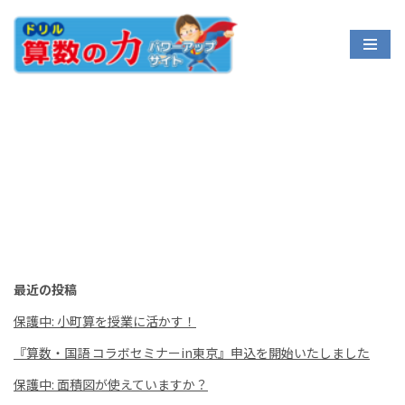
コ
ン
テ
ン
ツ
へ
ス
キ
ッ
プ
最近の投稿
保護中: 小町算を授業に活かす！
『算数・国語 コラボセミナーin東京』申込を開始いたしました
保護中: 面積図が使えていますか？