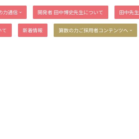
の力通信
開発者 田中博史先生について
田中先生
いて
新着情報
算数の力ご採用者コンテンツへ