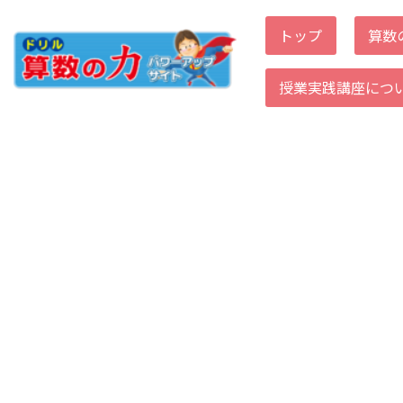
トップ
算数
コ
ン
授業実践講座につ
テ
ン
ツ
へ
ス
キ
ッ
プ