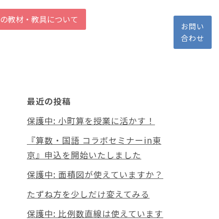
の教材・教具について
お問い
合わせ
最近の投稿
保護中: 小町算を授業に活かす！
『算数・国語 コラボセミナーin東
京』申込を開始いたしました
保護中: 面積図が使えていますか？
たずね方を少しだけ変えてみる
保護中: 比例数直線は使えています