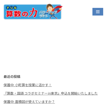
コ
ン
テ
ン
ツ
へ
ス
キ
ッ
プ
最近の投稿
保護中: 小町算を授業に活かす！
『算数・国語 コラボセミナーin東京』申込を開始いたしました
保護中: 面積図が使えていますか？