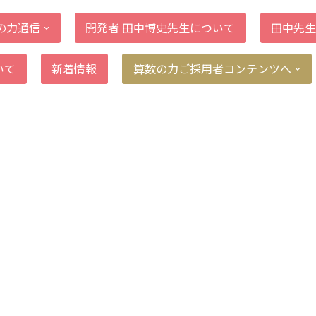
の力通信
開発者 田中博史先生について
田中先生
いて
新着情報
算数の力ご採用者コンテンツへ