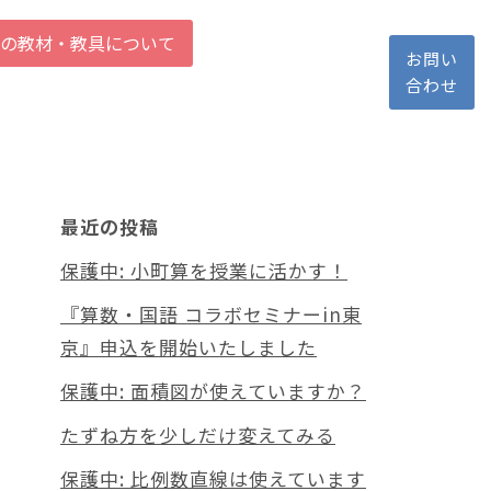
の教材・教具について
お問い
合わせ
最近の投稿
保護中: 小町算を授業に活かす！
『算数・国語 コラボセミナーin東
京』申込を開始いたしました
保護中: 面積図が使えていますか？
たずね方を少しだけ変えてみる
保護中: 比例数直線は使えています