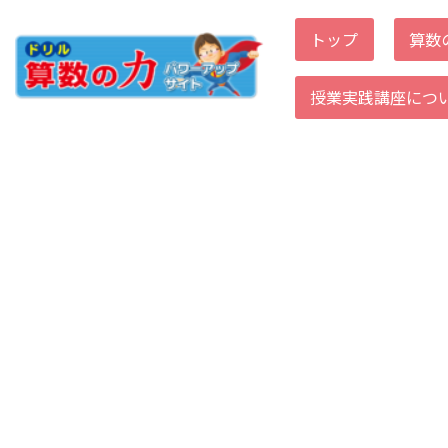
トップ
算数
コ
ン
授業実践講座につ
テ
ン
ツ
へ
ス
キ
ッ
プ