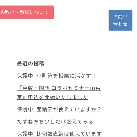
の教材・教具について
お問い
合わせ
最近の投稿
保護中: 小町算を授業に活かす！
『算数・国語 コラボセミナーin東
京』申込を開始いたしました
保護中: 面積図が使えていますか？
たずね方を少しだけ変えてみる
保護中: 比例数直線は使えています