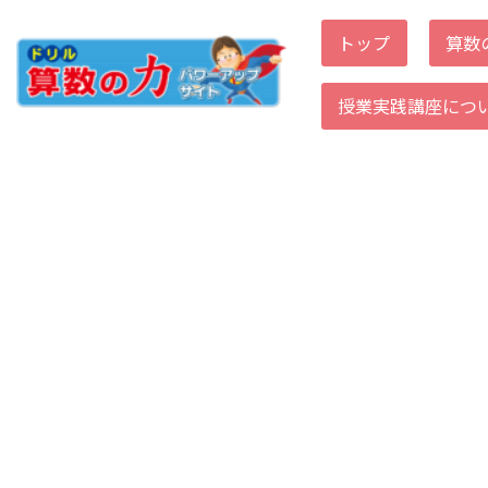
トップ
算数
コ
ン
授業実践講座につ
テ
ン
ツ
へ
ス
キ
ッ
プ