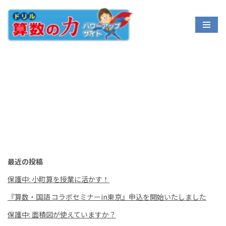
コ
ン
テ
ン
ツ
へ
ス
キ
ッ
プ
最近の投稿
保護中: 小町算を授業に活かす！
『算数・国語 コラボセミナーin東京』申込を開始いたしました
保護中: 面積図が使えていますか？