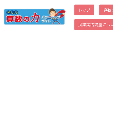
トップ
算数
コ
ン
授業実践講座につ
テ
ン
ツ
へ
ス
キ
ッ
プ