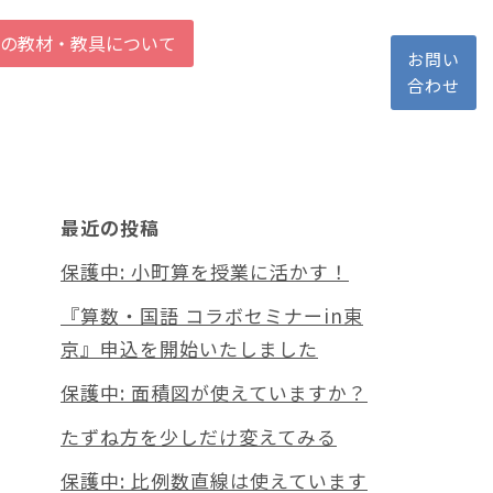
の教材・教具について
お問い
合わせ
最近の投稿
保護中: 小町算を授業に活かす！
『算数・国語 コラボセミナーin東
京』申込を開始いたしました
保護中: 面積図が使えていますか？
たずね方を少しだけ変えてみる
保護中: 比例数直線は使えています