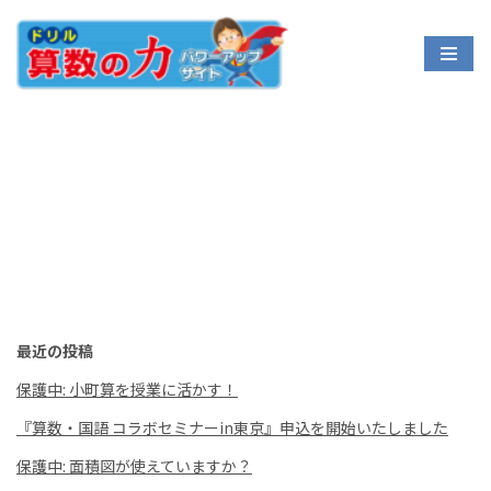
コ
ン
テ
ン
ツ
へ
ス
キ
ッ
プ
最近の投稿
保護中: 小町算を授業に活かす！
『算数・国語 コラボセミナーin東京』申込を開始いたしました
保護中: 面積図が使えていますか？