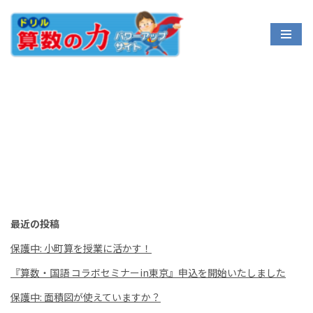
コ
ン
テ
ン
ツ
へ
ス
キ
ッ
プ
最近の投稿
保護中: 小町算を授業に活かす！
『算数・国語 コラボセミナーin東京』申込を開始いたしました
保護中: 面積図が使えていますか？