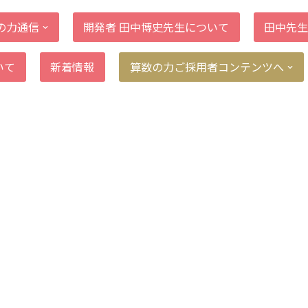
の力通信
開発者 田中博史先生について
田中先生
いて
新着情報
算数の力ご採用者コンテンツへ