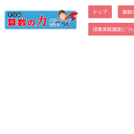
トップ
算数
コ
ン
授業実践講座につ
テ
ン
ツ
へ
ス
キ
ッ
プ