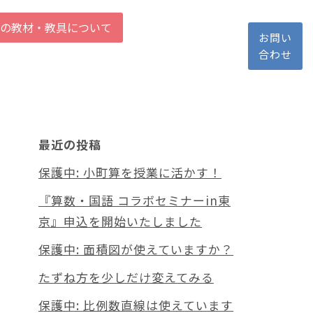
の教材・教具について
お問い
合わせ
最近の投稿
保護中: 小町算を授業に活かす！
『算数・国語 コラボセミナーin東
京』申込を開始いたしました
保護中: 面積図が使えていますか？
たずね方を少しだけ変えてみる
保護中: 比例数直線は使えています